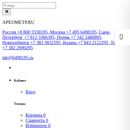
АРЕОМЕТР.RU
Россия +8 800 5558195, Москва +7 495 6498195, Санк-
Петербург +7 812 3366395, Пермь +7 342 2480895,
Новосибирск +7 383 3832595, Казань +7 843 2122295, Томск
+7 382 2990295
lab@6498195.ru
Кабинет
Вход
Товары
Корзина
0
Сравнить
0
Избранное
0