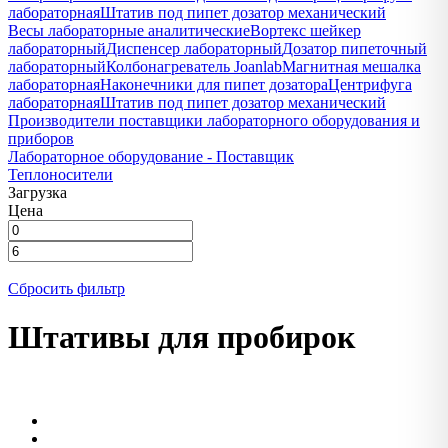
лабораторная
Штатив под пипет дозатор механический
Весы лабораторные аналитические
Вортекс шейкер
лабораторный
Диспенсер лабораторный
Дозатор пипеточный
лабораторный
Колбонагреватель Joanlab
Магнитная мешалка
лабораторная
Наконечники для пипет дозатора
Центрифуга
лабораторная
Штатив под пипет дозатор механический
Производители поставщики лабораторного оборудования и
приборов
Лабораторное оборудование - Поставщик
Теплоносители
Загрузка
Цена
Сбросить фильтр
Штативы для пробирок