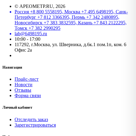
©
АРЕОМЕТР.RU
, 2026
Россия +8 800 5558195, Москва +7 495 6498195, Санк-
Петербург +7 812 3366395, Пермь +7 342 2480895,
Новосибирск +7 383 3832595, Казань +7 843 2122295,
Томск +7 382 2990295
lab@6498195.ru
10:00 - 17:00
117292, г.Москва, ул. Шверника, д.6к.1 пом.1п, ком. 6
Офис 2а
Навигация
Прайс-лист
Новости
Отзывы
Форма связи
Личный кабинет
Отследить заказ
Зарегистрироваться