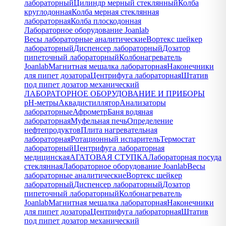
лабораторный
Цилиндр мерный стеклянный
Колба
круглодонная
Колба мерная стеклянная
лабораторная
Колба плоскодонная
Лабораторное оборудование Joanlab
Весы лабораторные аналитические
Вортекс шейкер
лабораторный
Диспенсер лабораторный
Дозатор
пипеточный лабораторный
Колбонагреватель
Joanlab
Магнитная мешалка лабораторная
Наконечники
для пипет дозатора
Центрифуга лабораторная
Штатив
под пипет дозатор механический
ЛАБОРАТОРНОЕ ОБОРУДОВАНИЕ И ПРИБОРЫ
pH-метры
Аквадистиллятор
Анализаторы
лабораторные
Афрометр
Баня водяная
лабораторная
Муфельная печь
Определение
нефтепродуктов
Плита нагревательная
лабораторная
Ротационный испаритель
Термостат
лабораторный
Центрифуга лабораторная
медицинская
АГАТОВАЯ СТУПКА
Лабораторная посуда
стеклянная
Лабораторное оборудование Joanlab
Весы
лабораторные аналитические
Вортекс шейкер
лабораторный
Диспенсер лабораторный
Дозатор
пипеточный лабораторный
Колбонагреватель
Joanlab
Магнитная мешалка лабораторная
Наконечники
для пипет дозатора
Центрифуга лабораторная
Штатив
под пипет дозатор механический