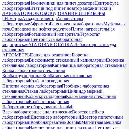
лабораторная
Наконечники для пипет дозатора
Центрифуга
лабораторная
Штатив под пипет дозатор механический
ЛАБОРАТОРНОЕ ОБОРУДОВАНИЕ И ПРИБОРЫ
pH-метры
Аквадистиллятор
Анализаторы
лабораторные
Афрометр
Баня водяная лабораторная
Муфельная
печь
Определение нефтепродуктов
Плита нагревательная
лабораторная
Ротационный испаритель
Термостат
лабораторный
Центрифуга лабораторная
медицинская
АГАТОВАЯ СТУПКА
Лабораторная посуда
стеклянная
АРЕОМЕТРЫ
Банка для реактивов
Бюретка
лабораторная
Вискозиметр стеклянный капиллярный
Воронка
стеклянная лабораторная
Капельница лабораторная стеклянная
Колба лабораторная стеклянная
Колба круглодонная
Колба мерная стеклянная
лабораторная
Колба плоскодонная
Пипетка мерная лабораторная
Пробирка лабораторная
стеклянная
Стакан лабораторный
Цилиндр мерный
стеклянный
Колба круглодонная
Колба мерная стеклянная
лабораторная
Колба плоскодонная
Лабораторное оборудование Joanlab
Весы лабораторные аналитические
Вортекс шейкер
лабораторный
Диспенсер лабораторный
Дозатор пипеточный
лабораторный
Колбонагреватель Joanlab
Магнитная мешалка
лабораторная
Наконечники для пипет дозатора
Центрифуга