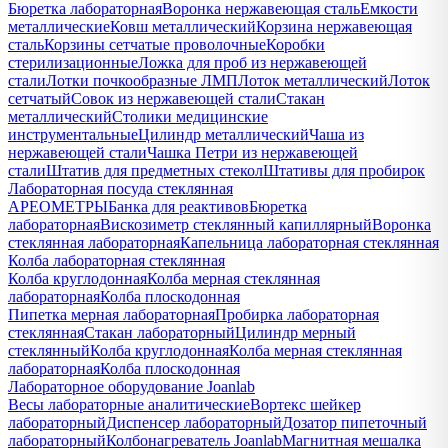
Бюретка лабораторная
Воронка нержавеющая сталь
Емкости
металлические
Ковш металлический
Корзина нержавеющая
сталь
Корзины сетчатые проволочные
Коробки
стерилизационные
Ложка для проб из нержавеющей
стали
Лотки почкообразные ЛМП
Лоток металлический
Лоток
сетчатый
Совок из нержавеющей стали
Стакан
металлический
Столики медицинские
инструментальные
Цилиндр металлический
Чаша из
нержавеющей стали
Чашка Петри из нержавеющей
стали
Штатив для предметных стекол
Штативы для пробирок
Лабораторная посуда стеклянная
АРЕОМЕТРЫ
Банка для реактивов
Бюретка
лабораторная
Вискозиметр стеклянный капиллярный
Воронка
стеклянная лабораторная
Капельница лабораторная стеклянная
Колба лабораторная стеклянная
Колба круглодонная
Колба мерная стеклянная
лабораторная
Колба плоскодонная
Пипетка мерная лабораторная
Пробирка лабораторная
стеклянная
Стакан лабораторный
Цилиндр мерный
стеклянный
Колба круглодонная
Колба мерная стеклянная
лабораторная
Колба плоскодонная
Лабораторное оборудование Joanlab
Весы лабораторные аналитические
Вортекс шейкер
лабораторный
Диспенсер лабораторный
Дозатор пипеточный
лабораторный
Колбонагреватель Joanlab
Магнитная мешалка