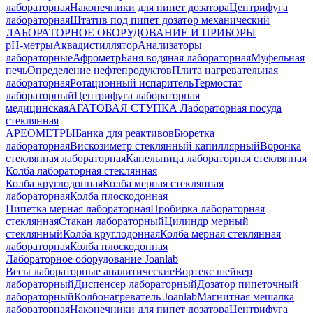
лабораторная
Наконечники для пипет дозатора
Центрифуга
лабораторная
Штатив под пипет дозатор механический
ЛАБОРАТОРНОЕ ОБОРУДОВАНИЕ И ПРИБОРЫ
pH-метры
Аквадистиллятор
Анализаторы
лабораторные
Афрометр
Баня водяная лабораторная
Муфельная
печь
Определение нефтепродуктов
Плита нагревательная
лабораторная
Ротационный испаритель
Термостат
лабораторный
Центрифуга лабораторная
медицинская
АГАТОВАЯ СТУПКА
Лабораторная посуда
стеклянная
АРЕОМЕТРЫ
Банка для реактивов
Бюретка
лабораторная
Вискозиметр стеклянный капиллярный
Воронка
стеклянная лабораторная
Капельница лабораторная стеклянная
Колба лабораторная стеклянная
Колба круглодонная
Колба мерная стеклянная
лабораторная
Колба плоскодонная
Пипетка мерная лабораторная
Пробирка лабораторная
стеклянная
Стакан лабораторный
Цилиндр мерный
стеклянный
Колба круглодонная
Колба мерная стеклянная
лабораторная
Колба плоскодонная
Лабораторное оборудование Joanlab
Весы лабораторные аналитические
Вортекс шейкер
лабораторный
Диспенсер лабораторный
Дозатор пипеточный
лабораторный
Колбонагреватель Joanlab
Магнитная мешалка
лабораторная
Наконечники для пипет дозатора
Центрифуга