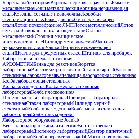
Бюретка лабораторная
Воронка нержавеющая сталь
Емкости
металлические
Ковш металлический
Корзина нержавеющая
сталь
Корзины сетчатые проволочные
Коробки
стерилизационные
Ложка для проб из нержавеющей
стали
Лотки почкообразные ЛМП
Лоток металлический
Лоток
сетчатый
Совок из нержавеющей стали
Стакан
металлический
Столики медицинские
инструментальные
Цилиндр металлический
Чаша из
нержавеющей стали
Чашка Петри из нержавеющей
стали
Штатив для предметных стекол
Штативы для пробирок
Лабораторная посуда стеклянная
АРЕОМЕТРЫ
Банка для реактивов
Бюретка
лабораторная
Вискозиметр стеклянный капиллярный
Воронка
стеклянная лабораторная
Капельница лабораторная стеклянная
Колба лабораторная стеклянная
Колба круглодонная
Колба мерная стеклянная
лабораторная
Колба плоскодонная
Пипетка мерная лабораторная
Пробирка лабораторная
стеклянная
Стакан лабораторный
Цилиндр мерный
стеклянный
Колба круглодонная
Колба мерная стеклянная
лабораторная
Колба плоскодонная
Лабораторное оборудование Joanlab
Весы лабораторные аналитические
Вортекс шейкер
лабораторный
Диспенсер лабораторный
Дозатор пипеточный
лабораторный
Колбонагреватель Joanlab
Магнитная мешалка