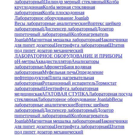
лабораторный
Цилиндр мерный стеклянный
Колба
круглодонная
Колба мерная стеклянная
лабораторная
Колба плоскодонная
Лабораторное оборудование Joanlab
Весы лабораторные аналитические
Вортекс шейкер
лабораторный
Диспенсер лабораторный
Дозатор
пипеточный лабораторный
Колбонагреватель
Joanlab
Магнитная мешалка лабораторная
Наконечники
для пипет дозатора
Центрифуга лабораторная
Штатив
под пипет дозатор механический
ЛАБОРАТОРНОЕ ОБОРУДОВАНИЕ И ПРИБОРЫ
pH-метры
Аквадистиллятор
Анализаторы
лабораторные
Афрометр
Баня водяная
лабораторная
Муфельная печь
Определение
нефтепродуктов
Плита нагревательная
лабораторная
Ротационный испаритель
Термостат
лабораторный
Центрифуга лабораторная
медицинская
АГАТОВАЯ СТУПКА
Лабораторная посуда
стеклянная
Лабораторное оборудование Joanlab
Весы
лабораторные аналитические
Вортекс шейкер
лабораторный
Диспенсер лабораторный
Дозатор
пипеточный лабораторный
Колбонагреватель
Joanlab
Магнитная мешалка лабораторная
Наконечники
для пипет дозатора
Центрифуга лабораторная
Штатив
под пипет дозатор механический