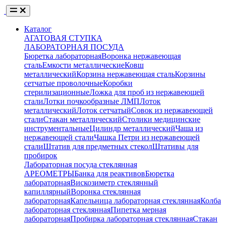
Каталог
АГАТОВАЯ СТУПКА
ЛАБОРАТОРНАЯ ПОСУДА
Бюретка лабораторная
Воронка нержавеющая
сталь
Емкости металлические
Ковш
металлический
Корзина нержавеющая сталь
Корзины
сетчатые проволочные
Коробки
стерилизационные
Ложка для проб из нержавеющей
стали
Лотки почкообразные ЛМП
Лоток
металлический
Лоток сетчатый
Совок из нержавеющей
стали
Стакан металлический
Столики медицинские
инструментальные
Цилиндр металлический
Чаша из
нержавеющей стали
Чашка Петри из нержавеющей
стали
Штатив для предметных стекол
Штативы для
пробирок
Лабораторная посуда стеклянная
АРЕОМЕТРЫ
Банка для реактивов
Бюретка
лабораторная
Вискозиметр стеклянный
капиллярный
Воронка стеклянная
лабораторная
Капельница лабораторная стеклянная
Колба
лабораторная стеклянная
Пипетка мерная
лабораторная
Пробирка лабораторная стеклянная
Стакан