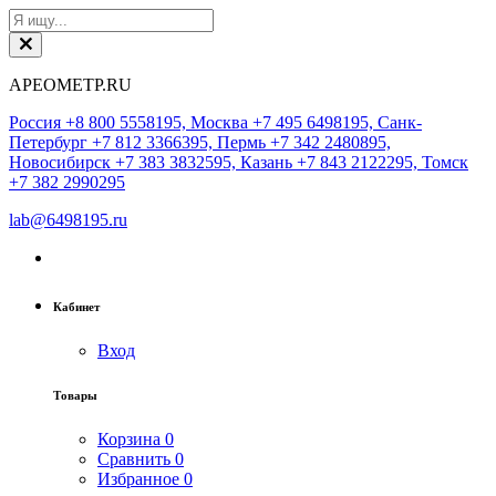
АРЕОМЕТР.RU
Россия +8 800 5558195, Москва +7 495 6498195, Санк-
Петербург +7 812 3366395, Пермь +7 342 2480895,
Новосибирск +7 383 3832595, Казань +7 843 2122295, Томск
+7 382 2990295
lab@6498195.ru
Кабинет
Вход
Товары
Корзина
0
Сравнить
0
Избранное
0