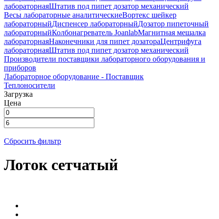
лабораторная
Штатив под пипет дозатор механический
Весы лабораторные аналитические
Вортекс шейкер
лабораторный
Диспенсер лабораторный
Дозатор пипеточный
лабораторный
Колбонагреватель Joanlab
Магнитная мешалка
лабораторная
Наконечники для пипет дозатора
Центрифуга
лабораторная
Штатив под пипет дозатор механический
Производители поставщики лабораторного оборудования и
приборов
Лабораторное оборудование - Поставщик
Теплоносители
Загрузка
Цена
Сбросить фильтр
Лоток сетчатый