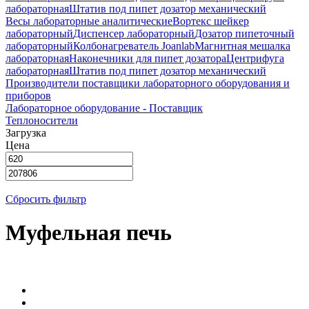
лабораторная
Штатив под пипет дозатор механический
Весы лабораторные аналитические
Вортекс шейкер
лабораторный
Диспенсер лабораторный
Дозатор пипеточный
лабораторный
Колбонагреватель Joanlab
Магнитная мешалка
лабораторная
Наконечники для пипет дозатора
Центрифуга
лабораторная
Штатив под пипет дозатор механический
Производители поставщики лабораторного оборудования и
приборов
Лабораторное оборудование - Поставщик
Теплоносители
Загрузка
Цена
Сбросить фильтр
Муфельная печь