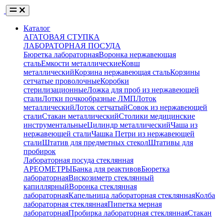
Каталог
АГАТОВАЯ СТУПКА
ЛАБОРАТОРНАЯ ПОСУДА
Бюретка лабораторная
Воронка нержавеющая
сталь
Емкости металлические
Ковш
металлический
Корзина нержавеющая сталь
Корзины
сетчатые проволочные
Коробки
стерилизационные
Ложка для проб из нержавеющей
стали
Лотки почкообразные ЛМП
Лоток
металлический
Лоток сетчатый
Совок из нержавеющей
стали
Стакан металлический
Столики медицинские
инструментальные
Цилиндр металлический
Чаша из
нержавеющей стали
Чашка Петри из нержавеющей
стали
Штатив для предметных стекол
Штативы для
пробирок
Лабораторная посуда стеклянная
АРЕОМЕТРЫ
Банка для реактивов
Бюретка
лабораторная
Вискозиметр стеклянный
капиллярный
Воронка стеклянная
лабораторная
Капельница лабораторная стеклянная
Колба
лабораторная стеклянная
Пипетка мерная
лабораторная
Пробирка лабораторная стеклянная
Стакан