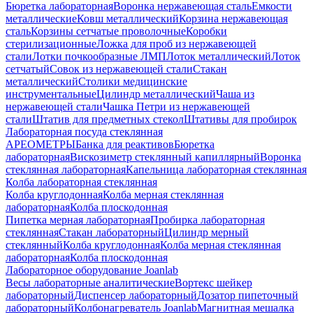
Бюретка лабораторная
Воронка нержавеющая сталь
Емкости
металлические
Ковш металлический
Корзина нержавеющая
сталь
Корзины сетчатые проволочные
Коробки
стерилизационные
Ложка для проб из нержавеющей
стали
Лотки почкообразные ЛМП
Лоток металлический
Лоток
сетчатый
Совок из нержавеющей стали
Стакан
металлический
Столики медицинские
инструментальные
Цилиндр металлический
Чаша из
нержавеющей стали
Чашка Петри из нержавеющей
стали
Штатив для предметных стекол
Штативы для пробирок
Лабораторная посуда стеклянная
АРЕОМЕТРЫ
Банка для реактивов
Бюретка
лабораторная
Вискозиметр стеклянный капиллярный
Воронка
стеклянная лабораторная
Капельница лабораторная стеклянная
Колба лабораторная стеклянная
Колба круглодонная
Колба мерная стеклянная
лабораторная
Колба плоскодонная
Пипетка мерная лабораторная
Пробирка лабораторная
стеклянная
Стакан лабораторный
Цилиндр мерный
стеклянный
Колба круглодонная
Колба мерная стеклянная
лабораторная
Колба плоскодонная
Лабораторное оборудование Joanlab
Весы лабораторные аналитические
Вортекс шейкер
лабораторный
Диспенсер лабораторный
Дозатор пипеточный
лабораторный
Колбонагреватель Joanlab
Магнитная мешалка