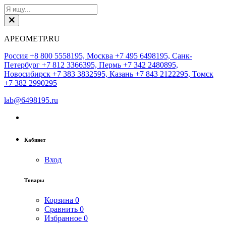
АРЕОМЕТР.RU
Россия +8 800 5558195, Москва +7 495 6498195, Санк-
Петербург +7 812 3366395, Пермь +7 342 2480895,
Новосибирск +7 383 3832595, Казань +7 843 2122295, Томск
+7 382 2990295
lab@6498195.ru
Кабинет
Вход
Товары
Корзина
0
Сравнить
0
Избранное
0