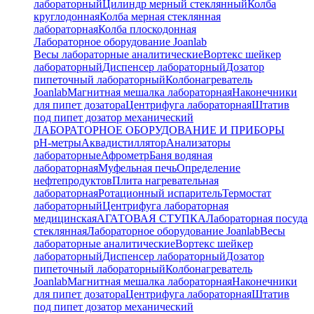
лабораторный
Цилиндр мерный стеклянный
Колба
круглодонная
Колба мерная стеклянная
лабораторная
Колба плоскодонная
Лабораторное оборудование Joanlab
Весы лабораторные аналитические
Вортекс шейкер
лабораторный
Диспенсер лабораторный
Дозатор
пипеточный лабораторный
Колбонагреватель
Joanlab
Магнитная мешалка лабораторная
Наконечники
для пипет дозатора
Центрифуга лабораторная
Штатив
под пипет дозатор механический
ЛАБОРАТОРНОЕ ОБОРУДОВАНИЕ И ПРИБОРЫ
pH-метры
Аквадистиллятор
Анализаторы
лабораторные
Афрометр
Баня водяная
лабораторная
Муфельная печь
Определение
нефтепродуктов
Плита нагревательная
лабораторная
Ротационный испаритель
Термостат
лабораторный
Центрифуга лабораторная
медицинская
АГАТОВАЯ СТУПКА
Лабораторная посуда
стеклянная
Лабораторное оборудование Joanlab
Весы
лабораторные аналитические
Вортекс шейкер
лабораторный
Диспенсер лабораторный
Дозатор
пипеточный лабораторный
Колбонагреватель
Joanlab
Магнитная мешалка лабораторная
Наконечники
для пипет дозатора
Центрифуга лабораторная
Штатив
под пипет дозатор механический