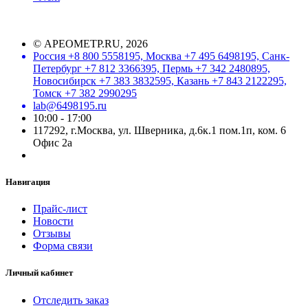
©
АРЕОМЕТР.RU
, 2026
Россия +8 800 5558195, Москва +7 495 6498195, Санк-
Петербург +7 812 3366395, Пермь +7 342 2480895,
Новосибирск +7 383 3832595, Казань +7 843 2122295,
Томск +7 382 2990295
lab@6498195.ru
10:00 - 17:00
117292, г.Москва, ул. Шверника, д.6к.1 пом.1п, ком. 6
Офис 2а
Навигация
Прайс-лист
Новости
Отзывы
Форма связи
Личный кабинет
Отследить заказ