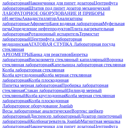
лабораторная
Наконечники для пипет дозатора
Центрифуга
лабораторная
Штатив под пипет дозатор механический
ЛАБОРАТОРНОЕ ОБОРУДОВАНИЕ И ПРИБОРЫ
pH-метры
Аквадистиллятор
Анализаторы
лабораторные
Афрометр
Баня водяная лабораторная
Муфельная
печь
Определение нефтепродуктов
Плита нагревательная
лабораторная
Ротационный испаритель
Термостат
лабораторный
Центрифуга лабораторная
медицинская
АГАТОВАЯ СТУПКА
Лабораторная посуда
стеклянная
АРЕОМЕТРЫ
Банка для реактивов
Бюретка
лабораторная
Вискозиметр стеклянный капиллярный
Воронка
стеклянная лабораторная
Капельница лабораторная стеклянная
Колба лабораторная стеклянная
Колба круглодонная
Колба мерная стеклянная
лабораторная
Колба плоскодонная
Пипетка мерная лабораторная
Пробирка лабораторная
стеклянная
Стакан лабораторный
Цилиндр мерный
стеклянный
Колба круглодонная
Колба мерная стеклянная
лабораторная
Колба плоскодонная
Лабораторное оборудование Joanlab
Весы лабораторные аналитические
Вортекс шейкер
лабораторный
Диспенсер лабораторный
Дозатор пипеточный
лабораторный
Колбонагреватель Joanlab
Магнитная мешалка
лабораторная
Наконечники для пипет дозатора
Центрифуга